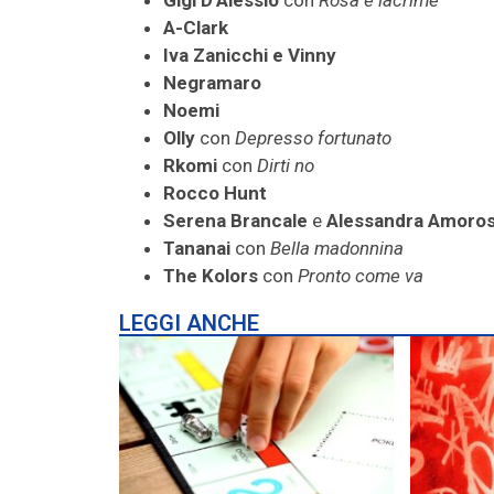
Gigi D’Alessio
con
Rosa e lacrime
A-Clark
Iva Zanicchi e Vinny
Negramaro
Noemi
Olly
con
Depresso fortunato
Rkomi
con
Dirti no
Rocco Hunt
Serena Brancale
e
Alessandra Amoro
Tananai
con
Bella madonnina
The Kolors
con
Pronto come va
LEGGI ANCHE