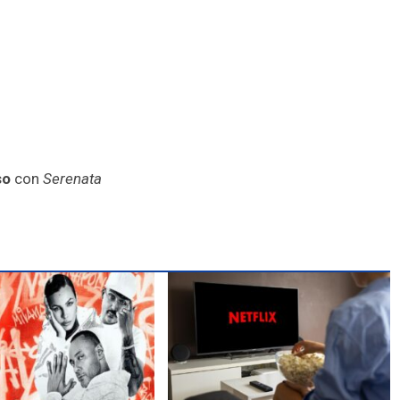
so
con
Serenata