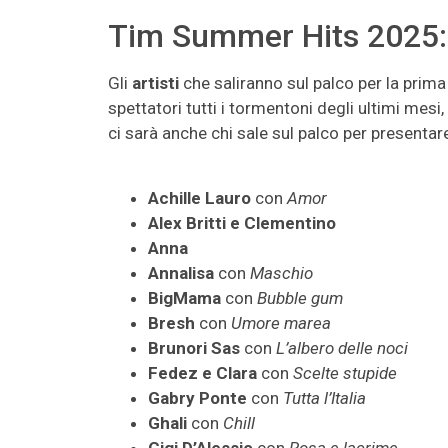
Tim Summer Hits 2025: 
Gli
artisti
che saliranno sul palco per la prim
spettatori tutti i tormentoni degli ultimi me
ci sarà anche chi sale sul palco per presenta
Achille Lauro
con
Amor
Alex Britti e Clementino
Anna
Annalisa
con
Maschio
BigMama
con
Bubble gum
Bresh
con
Umore marea
Brunori Sas
con
L’albero delle noci
Fedez e Clara
con
Scelte stupide
Gabry Ponte
con
Tutta l’Italia
Ghali
con
Chill