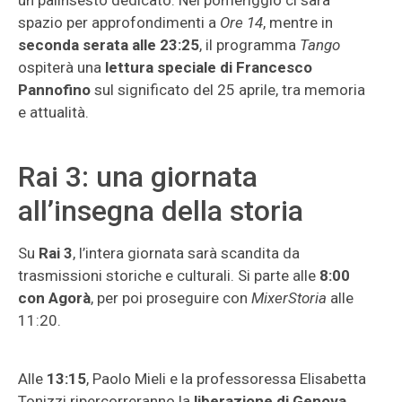
un palinsesto dedicato. Nel pomeriggio ci sarà
spazio per approfondimenti a
Ore 14
, mentre in
seconda serata alle 23:25
, il programma
Tango
ospiterà una
lettura speciale di Francesco
Pannofino
sul significato del 25 aprile, tra memoria
e attualità.
Rai 3: una giornata
all’insegna della storia
Su
Rai 3
, l’intera giornata sarà scandita da
trasmissioni storiche e culturali. Si parte alle
8:00
con Agorà
, per poi proseguire con
MixerStoria
alle
11:20.
Alle
13:15
, Paolo Mieli e la professoressa Elisabetta
Tonizzi ripercorreranno la
liberazione di Genova