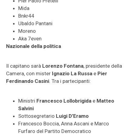
Pier Paolo Pretelli
Mida
Bnkr44
Ubaldo Pantani
Moreno
Aka 7even
Nazionale della politica
Il capitano sarà
Lorenzo Fontana
, presidente della
Camera, con mister
Ignazio La Russa
e
Pier
Ferdinando Casini
. Tra i partecipanti:
Ministri
Francesco Lollobrigida
e
Matteo
Salvini
Sottosegretario
Luigi D’Eramo
Francesco Boccia, Anna Ascani e Marco
Furfaro del Partito Democratico