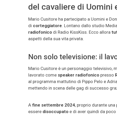
del cavaliere di Uomini
Mario Cusitore ha partecipato a Uomini e Donne
di
corteggiatore
. Lontano dallo studio Media
radiofonico
di Radio KissKiss. Ecco allora
tu
aspetti della sua vita privata.
Non solo televisione: il la
Mario Cusitore è un personaggio televisivo,
lavorato come
speaker radiofonico
presso
R
al programma mattutino di Pippo Pelo e Adria
mettendo in scena delle gag di successo grazi
A
fine settembre 2024
, proprio durante una
essere
disoccupato
e di aver quindi da poco 