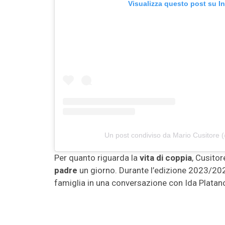
Visualizza questo post su I
Un post condiviso da Mario Cusitore 
Per quanto riguarda la
vita di coppia
, Cusitor
padre
un giorno. Durante l’edizione 2023/202
famiglia in una conversazione con Ida Platano, r