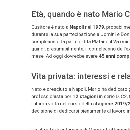
Età, quando è nato Mario C
Cusitore è nato a
Napoli
nel
1979
, probabilm
durante la sua partecipazione a Uomini e Donn
compleanno da parte di Ida Platano
il 25 ma
quindi, presumibilmente, il compleanno dell’e
mese. Ad oggi dovrebbe avere
45 anni compi
Vita privata: interessi e rel
Nato e cresciuto a Napoli, Mario ha dedicato g
professionista per
12 stagioni
in serie D, C2
l’ultima volta nel corso della
stagione 2019/
decisione di dedicarsi pienamente al lavoro i
Un altro forte interesse di Mario, strettament