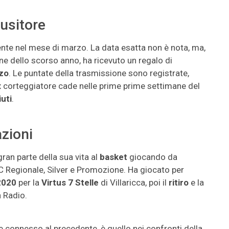
usitore
ente nel mese di marzo. La data esatta non è nota, ma,
e dello scorso anno, ha ricevuto un regalo di
rzo
. Le puntate della trasmissione sono registrate,
x corteggiatore cade nelle prime prime settimane del
uti
.
azioni
ran parte della sua vita al
basket
giocando da
, C Regionale, Silver e Promozione. Ha giocato per
2020
per la
Virtus 7 Stelle
di Villaricca, poi il
ritiro
e la
n Radio.
e connesso al precedente, è quello nei confronti della