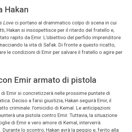
ta Hakan
s Love
ci portano al drammatico colpo di scena in cui
i, Hakan si insospettisce per il ritardo del fratello e,
ato rapito da Emir. L’obiettivo del perfido imprenditore
acciando la vita di Safak. Di fronte a questo ricatto,
e le condizioni di Emir per salvare il fratello o agire per
con Emir armato di pistola
i di Emir si concretizzerà nelle prossime puntate di
ca. Deciso a farsi giustizia, Hakan seguirà Emir, il
tto criminale: l’omicidio di Kemal. Le anticipazioni
punterà una pistola contro Emir. Tuttavia, la situazione
glie di Emir e vero amore di Kemal, interverrà
 Durante lo scontro, Hakan avrà la peggio e, ferito alla