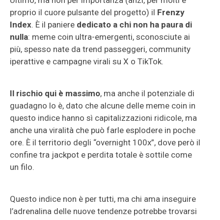
Ultimo, ma non per importanza (anzi, per molti è
proprio il cuore pulsante del progetto) il
Frenzy
Index
. È il paniere
dedicato a chi non ha paura di
nulla
: meme coin ultra-emergenti, sconosciute ai
più, spesso nate da trend passeggeri, community
iperattive e campagne virali su X o TikTok.
Il rischio qui è massimo
, ma anche il potenziale di
guadagno lo è, dato che alcune delle meme coin in
questo indice hanno sì capitalizzazioni ridicole, ma
anche una viralità che può farle esplodere in poche
ore. È il territorio degli “overnight 100x”, dove però il
confine tra jackpot e perdita totale è sottile come
un filo.
Questo indice non è per tutti, ma chi ama inseguire
l’adrenalina delle nuove tendenze potrebbe trovarsi