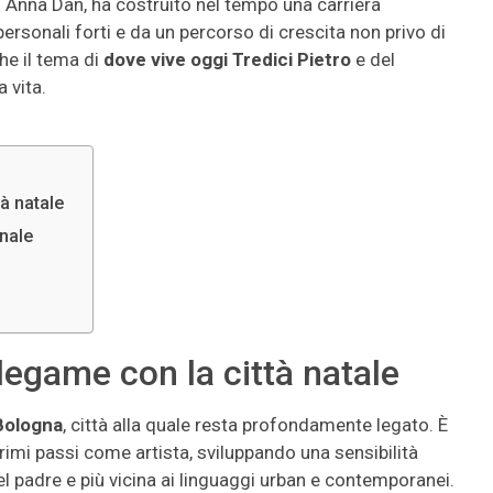
di Anna Dan, ha costruito nel tempo una carriera
rsonali forti e da un percorso di crescita non privo di
he il tema di
dove vive oggi Tredici Pietro
e del
 vita.
tà natale
onale
 legame con la città natale
 Bologna
, città alla quale resta profondamente legato. È
imi passi come artista, sviluppando una sensibilità
l padre e più vicina ai linguaggi urban e contemporanei.