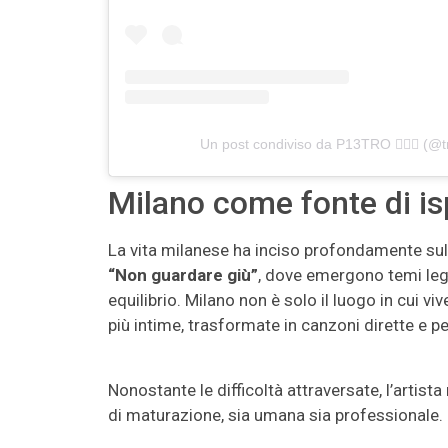
Un post condiviso da P13TRO 🙇🏻‍♂️ (@tr
Milano come fonte di isp
La vita milanese ha inciso profondamente sulla
“Non guardare giù”
, dove emergono temi legat
equilibrio. Milano non è solo il luogo in cui v
più intime, trasformate in canzoni dirette e pe
Nonostante le difficoltà attraversate, l’artist
di maturazione, sia umana sia professionale.