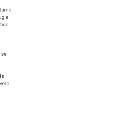
attimo
ugia
tico
 sei
fai
 verè