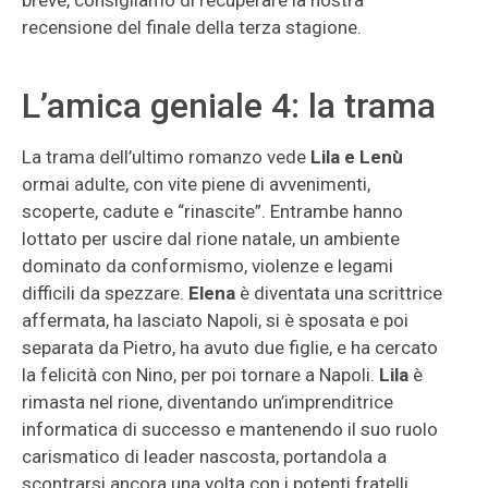
breve, consigliamo di recuperare la nostra
recensione del finale della terza stagione.
L’amica geniale 4: la trama
La trama dell’ultimo romanzo vede
Lila e Lenù
ormai adulte, con vite piene di avvenimenti,
scoperte, cadute e “rinascite”. Entrambe hanno
lottato per uscire dal rione natale, un ambiente
dominato da conformismo, violenze e legami
difficili da spezzare.
Elena
è diventata una scrittrice
affermata, ha lasciato Napoli, si è sposata e poi
separata da Pietro, ha avuto due figlie, e ha cercato
la felicità con Nino, per poi tornare a Napoli.
Lila
è
rimasta nel rione, diventando un’imprenditrice
informatica di successo e mantenendo il suo ruolo
carismatico di leader nascosta, portandola a
scontrarsi ancora una volta con i potenti fratelli