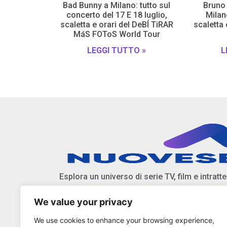
Bad Bunny a Milano: tutto sul
Bruno 
concerto del 17 E 18 luglio,
Milano
scaletta e orari del DeBÍ TiRAR
scaletta
MáS FOToS World Tour
LEGGI TUTTO »
L
Esplora un universo di serie TV, film e intratt
We value your privacy
Scopri anticipazioni, notizie, e approfondiment
We use cookies to enhance your browsing experience,
Resta aggiornato sulle ultime tendenze e nov