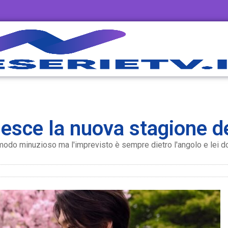
 esce la nuova stagione d
 modo minuzioso ma l'imprevisto è sempre dietro l'angolo e lei do