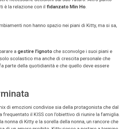
i è la relazione con il
fidanzato Min Ho
.
ambiamenti non hanno spazio nei piani di Kitty, ma si sa,
mparare a
gestire l’ignoto
che sconvolge i suoi piani e
 solo scolastico ma anche di crescita personale che
fa parte della quotidianità e che quello deve essere
erminata
ix di emozioni condivise sia della protagonista che dal
frequentato il KISS con l’obiettivo di riunire la famiglia.
 la nonna di Kitty e la sorella della nonna, un rancore che
sa di un amore proibito. Kitty riesce a portare a termine