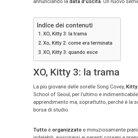
annunciando la
data d’uscita
. Un nuovo semes
Indice dei contenuti
XO, Kitty 3: la trama
Xo, Kitty 2: come era terminata
XO, Kitty 3: quando esce
XO, Kitty 3: la trama
La più giovane delle sorelle Song Covey,
Kitt
School of Seoul, per l’ultimo e indimenticabil
apprendimento ma, soprattutto, perché è la s
borsa di studio.
Tutto
è
organizzato
e minuziosamente piani
indelebili, avvicinarsi ai parenti coreani e pr