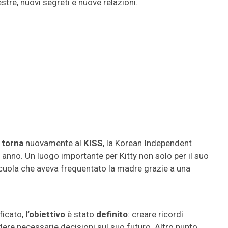
tre, nuovi segreti e nuove relazioni.
y torna
nuovamente al
KISS
, la Korean Independent
e anno. Un luogo importante per Kitty non solo per il suo
cuola che aveva frequentato la madre grazie a una
ficato,
l’obiettivo
è stato
definito
: creare ricordi
endere necessarie decisioni sul suo futuro. Altro punto