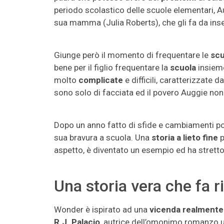
periodo scolastico delle scuole elementari,
sua mamma (Julia Roberts), che gli fa da ins
Giunge però il momento di frequentare le
scu
bene per il figlio frequentare la
scuola
insieme 
molto
complicate
e difficili, caratterizzate 
sono solo di facciata ed il povero Auggie non
Dopo un anno fatto di sfide e cambiamenti posi
sua bravura a scuola. Una
storia a lieto fine
p
aspetto, è diventato un esempio ed ha stretto 
Una storia vera che fa ri
Wonder
è ispirato ad una
vicenda realmente
R.J. Palacio
, autrice dell’omonimo romanzo u