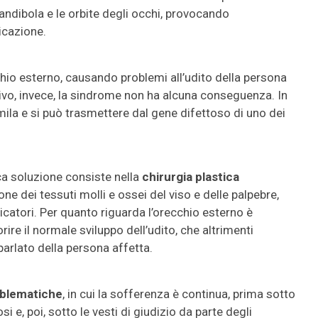
andibola e le orbite degli occhi, provocando
ticazione.
chio esterno, causando problemi all’udito della persona
ttivo, invece, la sindrome non ha alcuna conseguenza. In
ila e si può trasmettere dal gene difettoso di uno dei
ca soluzione consiste nella
chirurgia plastica
ne dei tessuti molli e ossei del viso e delle palpebre,
ticatori. Per quanto riguarda l’orecchio esterno è
re il normale sviluppo dell’udito, che altrimenti
arlato della persona affetta.
oblematiche
, in cui la sofferenza è continua, prima sotto
i e, poi, sotto le vesti di giudizio da parte degli