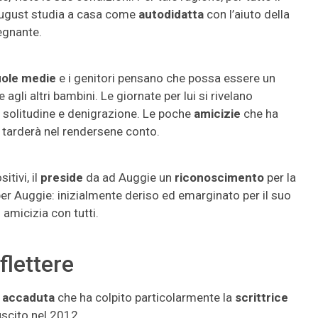
 August studia a casa come
autodidatta
con l’aiuto della
egnante.
ole medie
e i genitori pensano che possa essere un
agli altri bambini. Le giornate per lui si rivelano
da solitudine e denigrazione. Le poche
amicizie
che ha
 tarderà nel rendersene conto.
tivi, il
preside
da ad Auggie un
riconoscimento
per la
er Auggie: inizialmente deriso ed emarginato per il suo
amicizia con tutti.
flettere
 accaduta
che ha colpito particolarmente la
scrittrice
scito nel 2012.