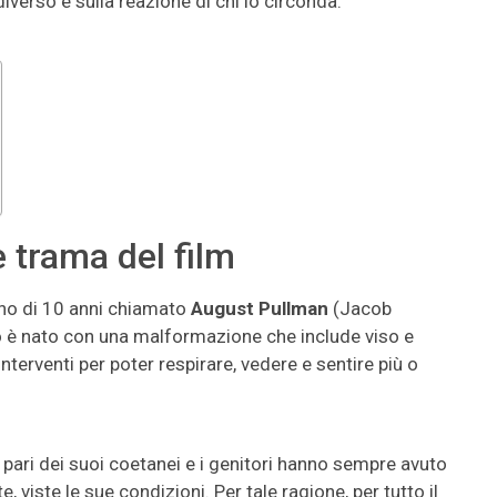
diverso e sulla reazione di chi lo circonda.
trama del film
ino di 10 anni chiamato
August Pullman
(Jacob
o è nato con una malformazione che include viso e
interventi per poter respirare, vedere e sentire più o
 pari dei suoi coetanei e i genitori hanno sempre avuto
e, viste le sue condizioni. Per tale ragione, per tutto il