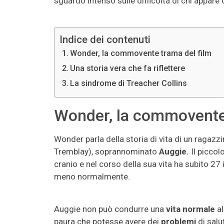
sguardo intenso sulle difficoltà di chi appare 
Indice dei contenuti
Wonder, la commovente trama del film
Una storia vera che fa riflettere
La sindrome di Treacher Collins
Wonder, la commovente 
Wonder parla della storia di vita di un ragazz
Tremblay), soprannominato
Auggie.
Il piccol
cranio e nel corso della sua vita ha subito 27 
meno normalmente.
Auggie non può condurre una
vita normale
al
paura che potesse avere dei
problemi
di salut