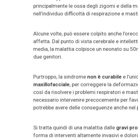
principalmente le ossa degli zigomi e della m
nell’individuo difficoltà di respirazione e mas
Alcune volte, può essere colpito anche l’orec
affetta. Dal punto di vista cerebrale e intelle
media, la malattia colpisce un neonato su 50m
due genitori.
Purtroppo, la sindrome
non è curabile
e l’uni
maxillofacciale
, per correggere la deformazio
così da risolvere i problemi respiratori e mas
necessario intervenire precocemente per favori
potrebbe avere delle conseguenze anche nel p
Si tratta quindi di una malattia dalle
gravi pr
forma di interventi altamente invasivi e doloros