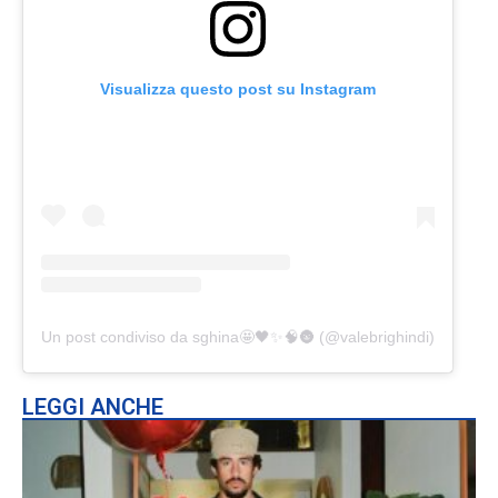
Visualizza questo post su Instagram
Un post condiviso da sghina🤩🖤✨🧠🌚 (@valebrighindi)
LEGGI ANCHE