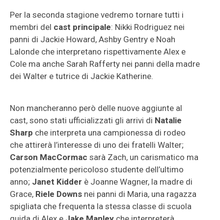
Per la seconda stagione vedremo tornare tutti i
membri del
cast principale
: Nikki Rodriguez nei
panni di Jackie Howard, Ashby Gentry e Noah
Lalonde che interpretano rispettivamente Alex e
Cole ma anche Sarah Rafferty nei panni della madre
dei Walter e tutrice di Jackie Katherine.
Non mancheranno però delle nuove aggiunte al
cast, sono stati ufficializzati gli arrivi di
Natalie
Sharp
che interpreta una campionessa di rodeo
che attirerà l’interesse di uno dei fratelli Walter;
Carson MacCormac
sarà Zach, un carismatico ma
potenzialmente pericoloso studente dell’ultimo
anno;
Janet Kidder
è Joanne Wagner, la madre di
Grace,
Riele Downs
nei panni di Maria, una ragazza
spigliata che frequenta la stessa classe di scuola
guida di Alex e
Jake Manley
che interpreterà