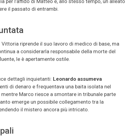
lia per l’affido di Matteo e, allo stesso tempo, un alleato
vere il passato di entrambi.
puntata
o. Vittoria riprende il suo lavoro di medico di base, ma
ontinua a considerarla responsabile della morte del
luente, le è apertamente ostile.
uce dettagli inquietanti:
Leonardo assumeva
enti di denaro e frequentava una baita isolata nel
, mentre Marco riesce a smontare in tribunale parte
tanto emerge un possibile collegamento tra la
endendo il mistero ancora più intricato.
pali