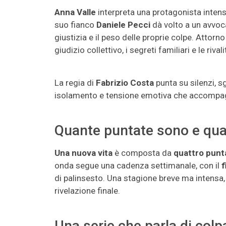
Anna Valle
interpreta una protagonista intensa
suo fianco
Daniele Pecci
dà volto a un avvoc
giustizia e il peso delle proprie colpe. Attorn
giudizio collettivo, i segreti familiari e le ri
La regia di
Fabrizio Costa
punta su silenzi, s
isolamento e tensione emotiva che accompag
Quante puntate sono e qua
Una nuova vita
è composta da
quattro punt
onda segue una cadenza settimanale, con il
f
di palinsesto. Una stagione breve ma intensa
rivelazione finale.
Una serie che parla di colp