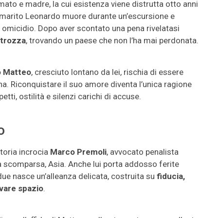
mato e madre, la cui esistenza viene distrutta otto anni
l marito Leonardo muore durante un’escursione e
r omicidio. Dopo aver scontato una pena rivelatasi
strozza
, trovando un paese che non l’ha mai perdonata.
lio Matteo
, cresciuto lontano da lei, rischia di essere
na. Riconquistare il suo amore diventa l’unica ragione
tti, ostilità e silenzi carichi di accuse.
o
toria incrocia
Marco Premoli
, avvocato penalista
ia scomparsa, Asia. Anche lui porta addosso ferite
 due nasce un’alleanza delicata, costruita su
fiducia,
ovare spazio
.