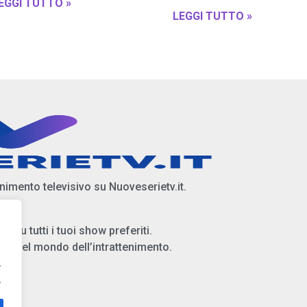
EGGI TUTTO »
LEGGI TUTTO »
enimento televisivo su Nuoveserietv.it.
i su tutti i tuoi show preferiti.
ità del mondo dell’intrattenimento.
.
.