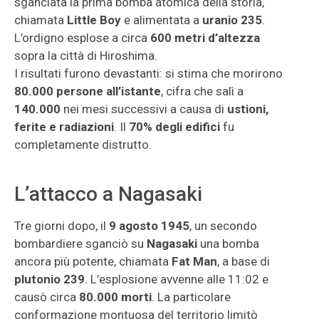
sganciata la prima bomba atomica della storia,
chiamata
Little Boy
e alimentata a
uranio 235
.
L’ordigno esplose a circa
600 metri d’altezza
sopra la città di Hiroshima.
I risultati furono devastanti: si stima che morirono
80.000 persone all’istante
, cifra che salì a
140.000
nei mesi successivi a causa di
ustioni,
ferite e radiazioni
. Il
70% degli edifici
fu
completamente distrutto.
L’attacco a Nagasaki
Tre giorni dopo, il
9 agosto 1945
, un secondo
bombardiere sganciò su
Nagasaki
una bomba
ancora più potente, chiamata
Fat Man
, a base di
plutonio 239
. L’esplosione avvenne alle 11:02 e
causò circa
80.000 morti
. La particolare
conformazione montuosa del territorio limitò