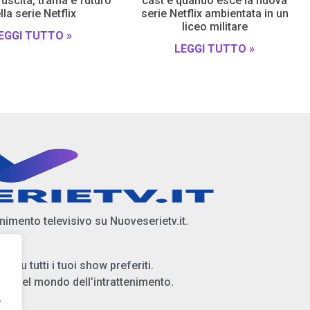
 uscita, trama e futuro
cast e quando esce la nuova
lla serie Netflix
serie Netflix ambientata in un
liceo militare
EGGI TUTTO »
LEGGI TUTTO »
enimento televisivo su Nuoveserietv.it.
i su tutti i tuoi show preferiti.
ità del mondo dell’intrattenimento.
.