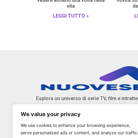
vedere almeno una volta nella
novità su
vita
de
LEGGI TUTTO »
L
Esplora un universo di serie TV, film e intratt
We value your privacy
Scopri anticipazioni, notizie, e approfondiment
We use cookies to enhance your browsing experience,
Resta aggiornato sulle ultime tendenze e nov
serve personalized ads or content, and analyze our traffic