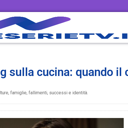
g sulla cucina: quando il 
ure, famiglie, fallimenti, successi e identità.