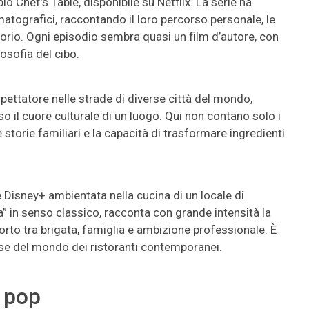
 Chef’s Table, disponibile su Netflix. La serie ha
matografici, raccontando il loro percorso personale, le
itorio. Ogni episodio sembra quasi un film d’autore, con
osofia del cibo.
pettatore nelle strade di diverse città del mondo,
il cuore culturale di un luogo. Qui non contano solo i
e storie familiari e la capacità di trasformare ingredienti
 Disney+ ambientata nella cucina di un locale di
” in senso classico, racconta con grande intensità la
porto tra brigata, famiglia e ambizione professionale. È
tese del mondo dei ristoranti contemporanei.
a pop