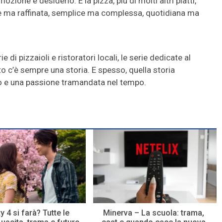
ione e desiderio. E la pizza, più di molti altri piatti,
 ma raffinata, semplice ma complessa, quotidiana ma
e di pizzaioli e ristoratori locali, le serie dedicate al
to c’è sempre una storia. E spesso, quella storia
o e una passione tramandata nel tempo.
y 4 si farà? Tutte le
Minerva – La scuola: trama,