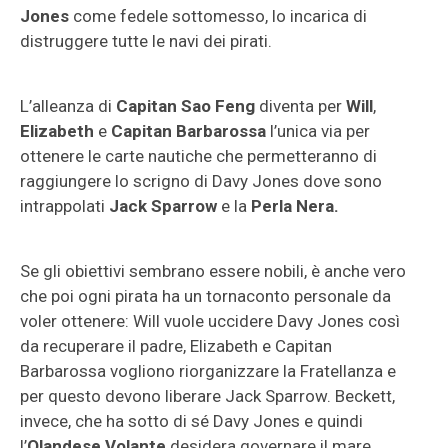
Jones
come fedele sottomesso, lo incarica di
distruggere tutte le navi dei pirati.
L’alleanza di
Capitan Sao Feng
diventa per
Will
,
Elizabeth
e
Capitan Barbarossa
l’unica via per
ottenere le carte nautiche che permetteranno di
raggiungere lo scrigno di Davy Jones dove sono
intrappolati
Jack Sparrow
e la
Perla Nera.
Se gli obiettivi sembrano essere nobili, è anche vero
che poi ogni pirata ha un tornaconto personale da
voler ottenere: Will vuole uccidere Davy Jones così
da recuperare il padre, Elizabeth e Capitan
Barbarossa vogliono riorganizzare la Fratellanza e
per questo devono liberare Jack Sparrow. Beckett,
invece, che ha sotto di sé Davy Jones e quindi
l’
Olandese Volante
desidera governare il mare.