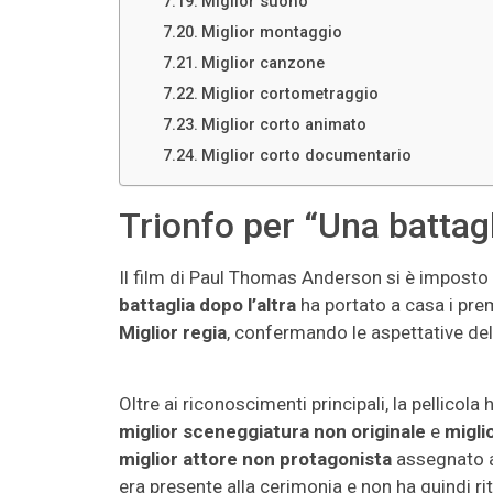
Miglior suono
Miglior montaggio
Miglior canzone
Miglior cortometraggio
Miglior corto animato
Miglior corto documentario
Trionfo per “Una battagl
Il film di Paul Thomas Anderson si è impost
battaglia dopo l’altra
ha portato a casa i premi
Miglior regia
, confermando le aspettative della
Oltre ai riconoscimenti principali, la pellicol
miglior sceneggiatura non originale
e
migli
miglior attore non protagonista
assegnato a
era presente alla cerimonia e non ha quindi ri