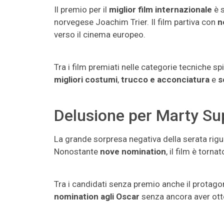
Il premio per il
miglior film internazionale
è s
norvegese Joachim Trier. Il film partiva con
n
verso il cinema europeo.
Tra i film premiati nelle categorie tecniche s
migliori costumi
,
trucco e acconciatura
e
s
Delusione per Marty S
La grande sorpresa negativa della serata rig
Nonostante
nove nomination
, il film è torn
Tra i candidati senza premio anche il protago
nomination agli Oscar
senza ancora aver otte