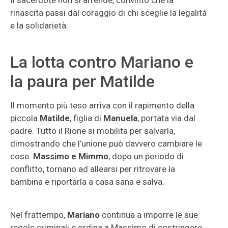
Il sacerdote non si arrende, convinto che la
rinascita passi dal coraggio di chi sceglie la legalità
e la solidarietà.
La lotta contro Mariano e
la paura per Matilde
Il momento più teso arriva con il rapimento della
piccola
Matilde
, figlia di
Manuela
, portata via dal
padre. Tutto il Rione si mobilita per salvarla,
dimostrando che l’unione può davvero cambiare le
cose.
Massimo e Mimmo
, dopo un periodo di
conflitto, tornano ad allearsi per ritrovare la
bambina e riportarla a casa sana e salva.
Nel frattempo,
Mariano
continua a imporre le sue
regole criminali e ordina a Massimo di costringere