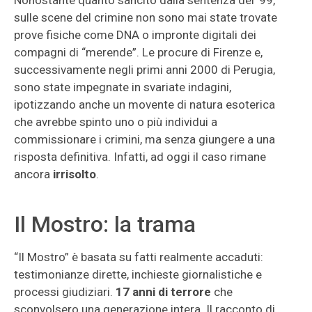
Nonostante quanto sancito dalla sentenza del ’99,
sulle scene del crimine non sono mai state trovate
prove fisiche come DNA o impronte digitali dei
compagni di “merende”. Le procure di Firenze e,
successivamente negli primi anni 2000 di Perugia,
sono state impegnate in svariate indagini,
ipotizzando anche un movente di natura esoterica
che avrebbe spinto uno o più individui a
commissionare i crimini, ma senza giungere a una
risposta definitiva. Infatti, ad oggi il caso rimane
ancora
irrisolto
.
Il Mostro: la trama
“Il Mostro” è basata su fatti realmente accaduti:
testimonianze dirette, inchieste giornalistiche e
processi giudiziari.
17 anni di terrore
che
sconvolsero una generazione intera. Il racconto di