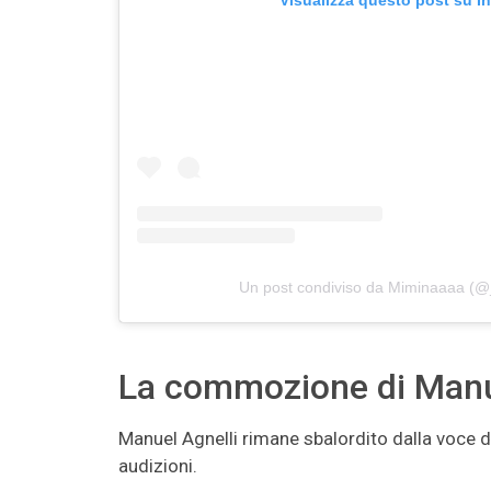
Visualizza questo post su I
Un post condiviso da Miminaaaa (
La commozione di Manuel
Manuel Agnelli rimane sbalordito dalla voce di
audizioni.