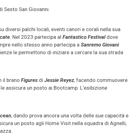
i Sesto San Giovanni.
u diversi palchi locali, eventi canori e corali nella sua
rcate
. Nel 2023 partecipa al
Fantastico Festival
dove
empre nello stesso anno partecipa a
Sanremo Giovani
ienze le permettono di iniziare a cercare la sua strada
n il brano
Figures
di
Jessie Reyez
, facendo commuovere
 le assicura un posto ai Bootcamp. L’esibizione
Ocean
, dando prova ancora una volta delle sue capacità e
icura un posto agli Home Visit nella squadra di Agnelli,
gazza.