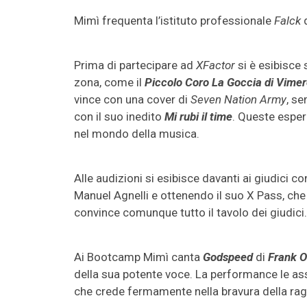
Mimì frequenta l’istituto professionale
Falck
d
Prima di partecipare ad
XFactor
si è esibisce s
zona, come il
Piccolo Coro La Goccia di Vime
vince con una cover di
Seven Nation Army
, s
con il suo inedito
Mi rubi il time
. Queste esper
nel mondo della musica.
Alle audizioni si esibisce davanti ai giudici co
Manuel Agnelli e ottenendo il suo X Pass, che
convince comunque tutto il tavolo dei giudici.
Ai Bootcamp Mimì canta
Godspeed
di
Frank 
della sua potente voce. La performance le ass
che crede fermamente nella bravura della ra