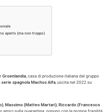
moniale
gno aperto (ma non troppo)
r
Groenlandia
, casa di produzione italiana del gruppo
a serie spagnola Machos Alfa
, uscita nel 2022 su
o)
,
Massimo (Matteo Martari)
,
Riccardo (Francesco
ro amici sulla quarantina, ognuno con le proprie fragilità,