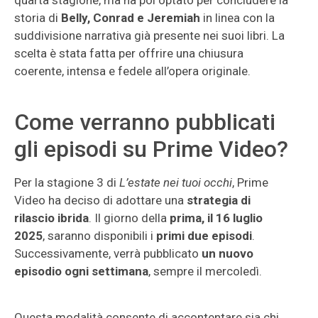
quarta stagione, ma ha poi optato per concludere la
storia di
Belly, Conrad e Jeremiah
in linea con la
suddivisione narrativa già presente nei suoi libri. La
scelta è stata fatta per offrire una chiusura
coerente, intensa e fedele all’opera originale.
Come verranno pubblicati
gli episodi su Prime Video?
Per la stagione 3 di
L’estate nei tuoi occhi
, Prime
Video ha deciso di adottare una
strategia di
rilascio ibrida
. Il giorno della
prima, il 16 luglio
2025
, saranno disponibili i
primi due episodi
.
Successivamente, verrà pubblicato
un nuovo
episodio ogni settimana
, sempre il mercoledì.
Questa modalità consente di accontentare sia chi