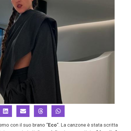
emo con il suo brano “
Eco
“. La canzone è stata scritta