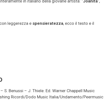
nteramente in italiano della giovane artista: “
Joanita
“,
al con leggerezza e
spensieratezza
, ecco il testo e il
o
a – S. Benussi – J. Thiele. Ed. Warner Chappell Music
lishing Ricordi/Dodo Music Italia/Undamento/Peermusic