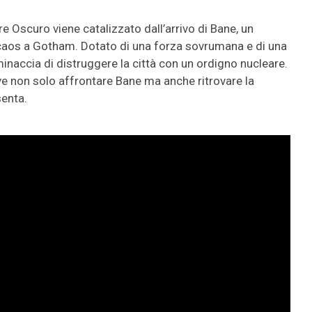
re Oscuro viene catalizzato dall’arrivo di Bane, un
l caos a Gotham. Dotato di una forza sovrumana e di una
inaccia di distruggere la città con un ordigno nucleare.
e non solo affrontare Bane ma anche ritrovare la
senta.