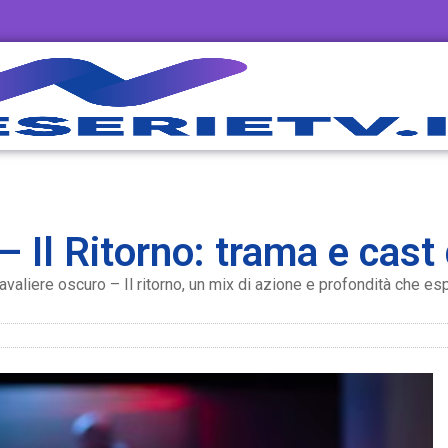
– Il Ritorno: trama e cast 
avaliere oscuro – Il ritorno, un mix di azione e profondità che es