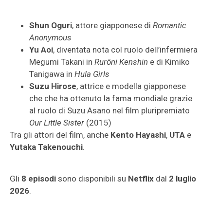
Shun Oguri
, attore giapponese di
Romantic
Anonymous
Yu Aoi
, diventata nota col ruolo dell’infermiera
Megumi Takani in
Rurōni Kenshin
e di Kimiko
Tanigawa in
Hula Girls
Suzu Hirose
, attrice e modella giapponese
che che ha ottenuto la fama mondiale grazie
al ruolo di Suzu Asano nel film pluripremiato
Our Little Sister
(2015)
Tra gli attori del film, anche
Kento Hayashi
,
UTA
e
Yutaka Takenouchi
.
Gli
8 episodi
sono disponibili su
Netflix
dal
2 luglio
2026
.