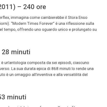
2011) – 240 ore
perflex, immagina come cambierebbe il Stora Enso
giorni). “Modern Times Forever” è una riflessione sulla
nel tempo, offrendo uno sguardo unico e prolungato su
e 28 minuti
r” è un’antologia composta da sei episodi, ciascuno
erso. La sua durata epica di 868 minuti lo rende una
 è un omaggio all’inventiva e alla versatilità del
53 minuti