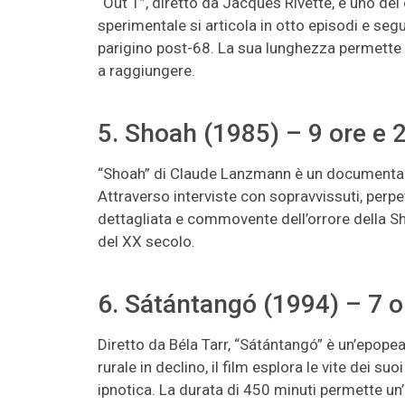
“Out 1”, diretto da Jacques Rivette, è uno de
sperimentale si articola in otto episodi e segu
parigino post-68. La sua lunghezza permette 
a raggiungere.
5. Shoah (1985) – 9 ore e 
“Shoah” di Claude Lanzmann è un documentar
Attraverso interviste con sopravvissuti, perpe
dettagliata e commovente dell’orrore della S
del XX secolo.
6. Sátántangó (1994) – 7 o
Diretto da Béla Tarr, “Sátántangó” è un’epope
rurale in declino, il film esplora le vite dei su
ipnotica. La durata di 450 minuti permette un