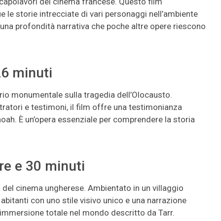
i capolavori del cinema francese. Questo film
e le storie intrecciate di vari personaggi nell’ambiente
una profondità narrativa che poche altre opere riescono
26 minuti
io monumentale sulla tragedia dell’Olocausto.
tratori e testimoni, il film offre una testimonianza
hoah. È un’opera essenziale per comprendere la storia
re e 30 minuti
a del cinema ungherese. Ambientato in un villaggio
oi abitanti con uno stile visivo unico e una narrazione
’immersione totale nel mondo descritto da Tarr.