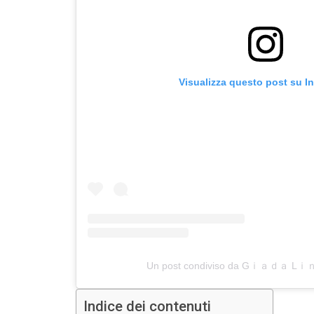
Visualizza questo post su I
Un post condiviso da Gｉａｄａ Lｉｎｉ
Indice dei contenuti