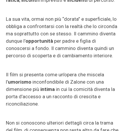
fatica
,
incontri
imprevisti e
incidenti
di percorso.
La sua vita, ormai non più “dorata” e superficiale, lo
obbliga a confrontarsi con la realtà che lo circonda
ma soprattutto con se stesso. Il cammino diventa
dunque l’
opportunità
per padre e figlia di
conoscersi a fondo. Il cammino diventa quindi un
percorso di scoperta e di cambiamento interiore.
Il film si presenta come un’opera che miscela
l’
umorismo
inconfondibile di Zalone con una
dimensione più
intima
in cui la comicità diventa la
porta d’accesso a un racconto di crescita e
riconciliazione.
Non si conoscono ulteriori dettagli circa la trama
del film, di conseguenza non resta altro da fare che