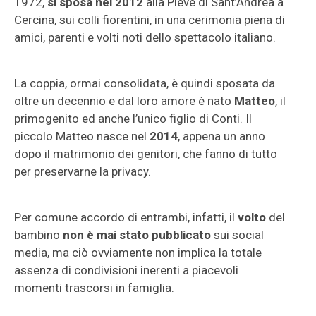
1972,
si sposa nel 2012
alla Pieve di Sant’Andrea a
Cercina, sui colli fiorentini, in una cerimonia piena di
amici, parenti e volti noti dello spettacolo italiano.
La coppia, ormai consolidata, è quindi sposata da
oltre un decennio e dal loro amore è nato
Matteo
, il
primogenito ed anche l’unico figlio di Conti. Il
piccolo Matteo nasce nel
2014
, appena un anno
dopo il matrimonio dei genitori, che fanno di tutto
per preservarne la privacy.
Per comune accordo di entrambi, infatti, il
volto
del
bambino
non è mai stato pubblicato
sui social
media, ma ciò ovviamente non implica la totale
assenza di condivisioni inerenti a piacevoli
momenti trascorsi in famiglia.