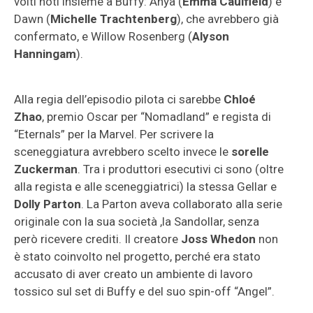
volti noti insieme a Buffy: Anya (
Emma Caulfield
) e
Dawn (
Michelle Trachtenberg
), che avrebbero già
confermato, e Willow Rosenberg (
Alyson
Hanningam
).
Alla regia dell’episodio pilota ci sarebbe
Chloé
Zhao
, premio Oscar per “Nomadland” e regista di
“Eternals” per la Marvel. Per scrivere la
sceneggiatura avrebbero scelto invece le
sorelle
Zuckerman
. Tra i produttori esecutivi ci sono (oltre
alla regista e alle sceneggiatrici) la stessa Gellar e
Dolly Parton
. La Parton aveva collaborato alla serie
originale con la sua società ,la Sandollar, senza
però ricevere crediti. Il creatore
Joss Whedon
non
è stato coinvolto nel progetto, perché era stato
accusato di aver creato un ambiente di lavoro
tossico sul set di Buffy e del suo spin-off “Angel”.