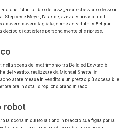
to che l’ultimo libro della saga sarebbe stato diviso in
a. Stephenie Meyer, l’autrice, aveva espresso molti
potessero essere tagliate, come accaduto in
Eclipse
.
ha deciso di assistere personalmente alle riprese.
ico
t nella scena del matrimonio tra Bella ed Edward è
he del vestito, realizzate da Michael Shettel in
sono state messe in vendita a un prezzo più accessibile
rera era in seta, le repliche erano in raso.
o robot
la scena in cui Bella tiene in braccio sua figlia per la
dovuto interagire con un bambino robot anziché un