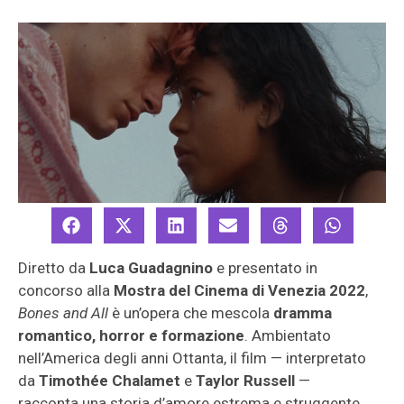
Diretto da
Luca Guadagnino
e presentato in
concorso alla
Mostra del Cinema di Venezia 2022
,
Bones and All
è un’opera che mescola
dramma
romantico, horror e formazione
. Ambientato
nell’America degli anni Ottanta, il film — interpretato
da
Timothée Chalamet
e
Taylor Russell
—
racconta una storia d’amore estrema e struggente