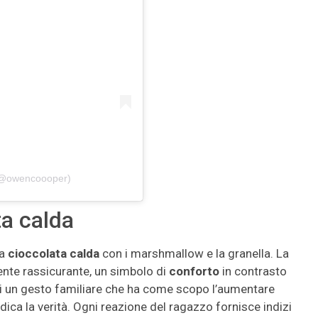
(@owencoooper)
ta calda
na
cioccolata calda
con i marshmallow e la granella. La
nte rassicurante, un simbolo di
conforto
in contrasto
 di un gesto familiare che ha come scopo l’aumentare
e dica la verità. Ogni reazione del ragazzo fornisce indizi