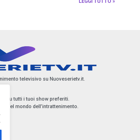
LEGGI TUTTO »
enimento televisivo su Nuoveserietv.it.
i su tutti i tuoi show preferiti.
ità del mondo dell’intrattenimento.
.
.