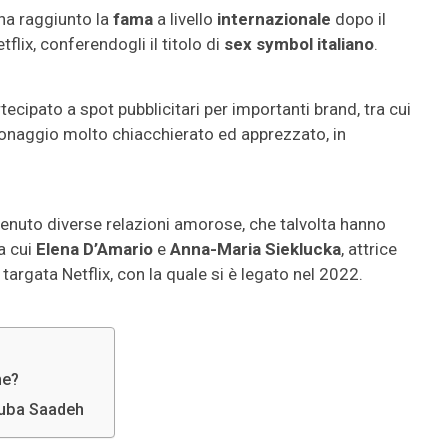
ha raggiunto la
fama
a livello
internazionale
dopo il
flix, conferendogli il titolo di
sex symbol italiano
.
rtecipato a spot pubblicitari per importanti brand, tra cui
onaggio molto chiacchierato ed apprezzato, in
tenuto diverse relazioni amorose, che talvolta hanno
a cui
Elena D’Amario
e
Anna-Maria Sieklucka
, attrice
targata Netflix, con la quale si è legato nel 2022.
ne?
ouba Saadeh