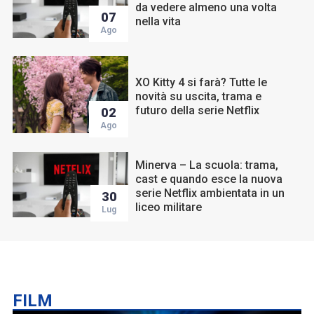
da vedere almeno una volta
07
nella vita
Ago
XO Kitty 4 si farà? Tutte le
novità su uscita, trama e
futuro della serie Netflix
02
Ago
Minerva – La scuola: trama,
cast e quando esce la nuova
serie Netflix ambientata in un
30
liceo militare
Lug
FILM