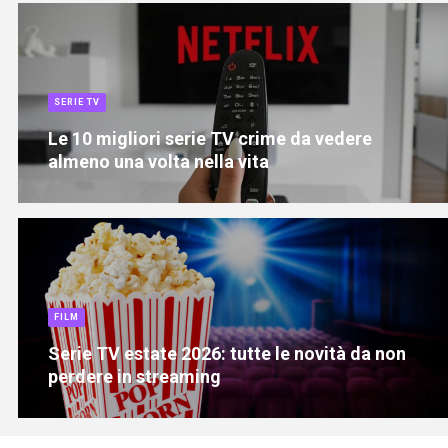
SERIE TV
Le 10 migliori serie TV crime da vedere
almeno una volta nella vita
FILM
Serie TV estate 2026: tutte le novità da non
perdere in streaming